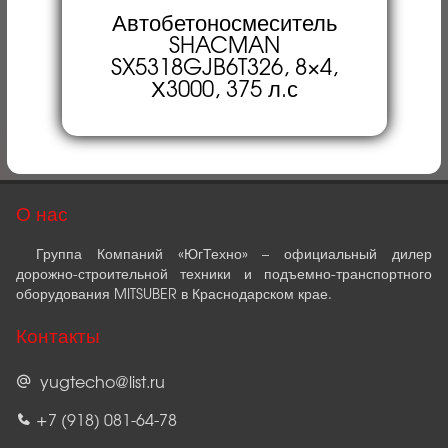
Автобетоносмеситель
SHACMAN
SX5318GJB6T326, 8×4,
Х3000, 375 л.с
О нас
Группа Компаний «ЮгТехно» – официальный дилер
дорожно-строительной техники и подъемно-транспортного
оборудования MITSUBER в Краснодарском крае.
Контакты
yugtecho@list.ru
+7 (918) 081-64-78