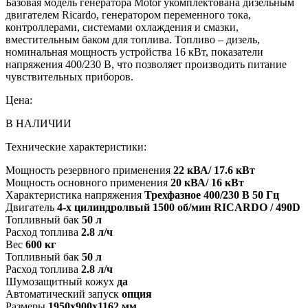
Базовая модель генератора Motor укомплектована дизельным
двигателем Ricardo, генератором переменного тока,
контроллерами, системами охлаждения и смазки,
вместительным баком для топлива. Топливо – дизель,
номинальная мощность устройства 16 кВт, показатели
напряжения 400/230 В, что позволяет производить питание
чувствительных приборов.
Цена:
В НАЛИЧИИ
Технические характеристики:
Мощность резервного применения
22 кВА/ 17.6 кВт
Мощность основного применения
20 кВА/ 16 кВт
Характеристика напряжения
Трехфазное 400/230 В 50 Гц
Двигатель
4-х цилиндролвый 1500 об/мин RICARDO / 490D
Топливный бак
50 л
Расход топлива
2.8 л/ч
Вес
600 кг
Топливный бак
50 л
Расход топлива
2.8 л/ч
Шумозащитный кожух
да
Автоматический запуск
опция
Размеры
1950х900х1162 мм