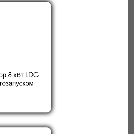
ор 8 кВт LDG
втозапуском