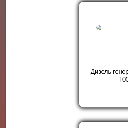
Дизель гене
10