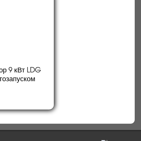
ор 9 кВт LDG
втозапуском